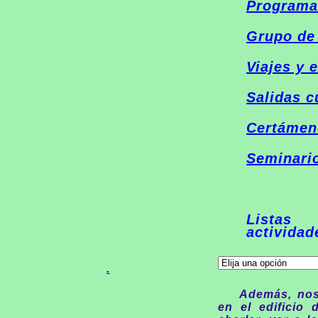
Programa
Grupo de 
Viajes y 
Salidas c
Certámen
Seminari
Listas
actividad
.
Además, nos 
en el edificio 